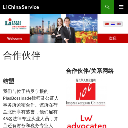
搜
Li China Service
索
跳
主菜单
至
正
文
合作伙伴
合作伙伴/关系网络
结盟
我们与位于格罗宁根的
PlasBossinade律师及公证人
事务所紧密合作。该所在荷
兰北部享有盛誉，他们雇有
45名法律专业从业人员，并
且还有财务和税务专业人